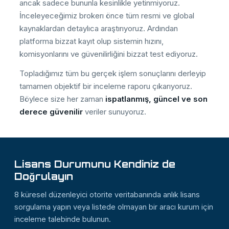
ancak sadece bununla kesinlikle yetinmiyoruz.
İnceleyeceğimiz brokerı önce tüm resmi ve global
kaynaklardan detaylıca araştırıyoruz. Ardından
platforma bizzat kayıt olup sistemin hızını,
komisyonlarını ve güvenilirliğini bizzat test ediyoruz.
Topladığımız tüm bu gerçek işlem sonuçlarını derleyip
tamamen objektif bir inceleme raporu çıkarıyoruz.
Böylece size her zaman
ispatlanmış, güncel ve son
derece güvenilir
veriler sunuyoruz.
Lisans Durumunu Kendiniz de
Doğrulayın
8 küresel düzenleyici otorite veritabanında anlık lisans
sorgulama yapın veya listede olmayan bir aracı kurum için
inceleme talebinde bulunun.