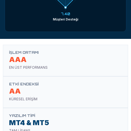
7.40
Müşteri Desteği
İŞLEM ORTAMI
AAA
EN ÜST PERFORMANS
ETKI ENDEKSI
AA
KÜRESEL ERİŞİM
YAZILIM TIPI
MT4 & MT5
TAM LİSANS