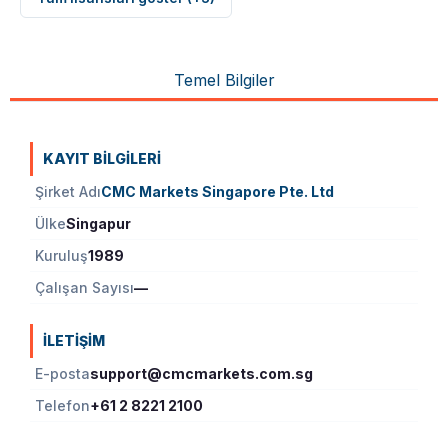
Temel Bilgiler
KAYIT BILGILERI
Şirket Adı
CMC Markets Singapore Pte. Ltd
Ülke
Singapur
Kuruluş
1989
Çalışan Sayısı
—
İLETIŞIM
E-posta
support@cmcmarkets.com.sg
Telefon
+61 2 8221 2100