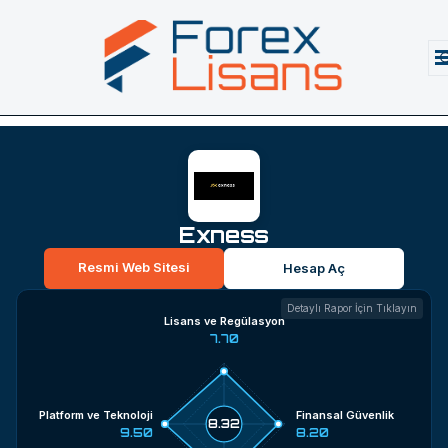
Exness
Resmi Web Sitesi
Hesap Aç
Detaylı Rapor İçin Tıklayın
Lisans ve Regülasyon
7.70
Platform ve Teknoloji
Finansal Güvenlik
8.32
9.50
8.20