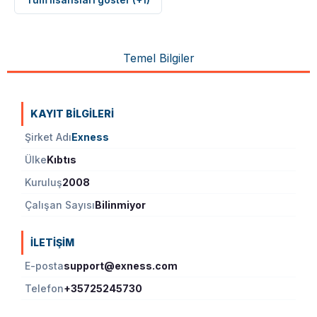
Temel Bilgiler
KAYIT BILGILERI
Şirket Adı
Exness
Ülke
Kıbtıs
Kuruluş
2008
Çalışan Sayısı
Bilinmiyor
İLETIŞIM
E-posta
support@exness.com
Telefon
+35725245730