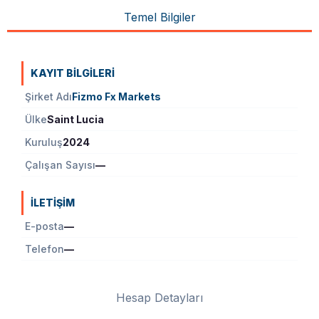
Temel Bilgiler
KAYIT BILGILERI
Şirket Adı
Fizmo Fx Markets
Ülke
Saint Lucia
Kuruluş
2024
Çalışan Sayısı
—
İLETIŞIM
E-posta
—
Telefon
—
Hesap Detayları