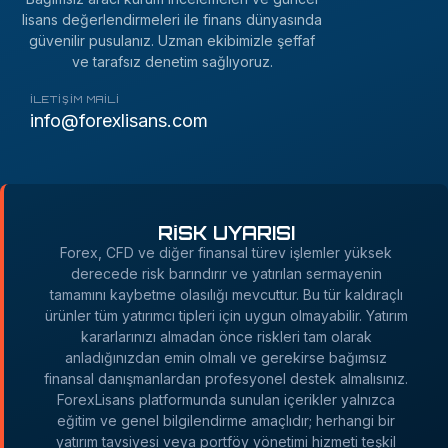
lisans değerlendirmeleri ile finans dünyasında
güvenilir pusulanız. Uzman ekibimizle şeffaf
ve tarafsız denetim sağlıyoruz.
İLETIŞIM MAILI
info@forexlisans.com
RİSK UYARISI
Forex, CFD ve diğer finansal türev işlemler yüksek
derecede risk barındırır ve yatırılan sermayenin
tamamını kaybetme olasılığı mevcuttur. Bu tür kaldıraçlı
ürünler tüm yatırımcı tipleri için uygun olmayabilir. Yatırım
kararlarınızı almadan önce riskleri tam olarak
anladığınızdan emin olmalı ve gerekirse bağımsız
finansal danışmanlardan profesyonel destek almalısınız.
ForexLisans platformunda sunulan içerikler yalnızca
eğitim ve genel bilgilendirme amaçlıdır; herhangi bir
yatırım tavsiyesi veya portföy yönetimi hizmeti teşkil