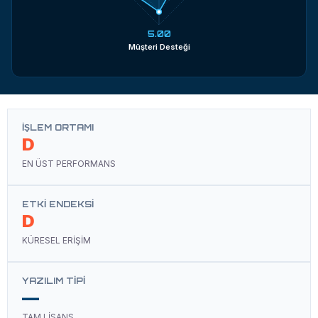
5.00
Müşteri Desteği
İŞLEM ORTAMI
D
EN ÜST PERFORMANS
ETKI ENDEKSI
D
KÜRESEL ERİŞİM
YAZILIM TIPI
—
TAM LİSANS