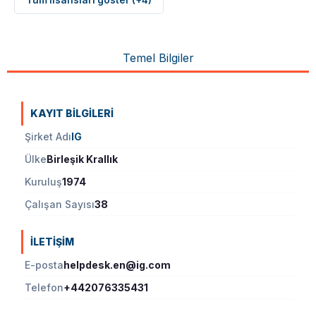
Temel Bilgiler
KAYIT BILGILERI
Şirket Adı
IG
Ülke
Birleşik Krallık
Kuruluş
1974
Çalışan Sayısı
38
İLETIŞIM
E-posta
helpdesk.en@ig.com
Telefon
+442076335431