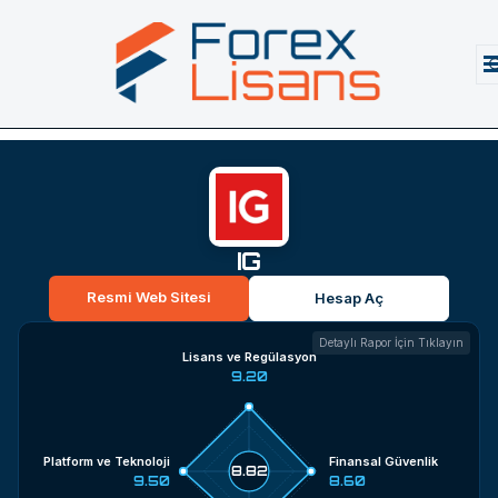
IG
Resmi Web Sitesi
Hesap Aç
Detaylı Rapor İçin Tıklayın
Lisans ve Regülasyon
9.20
Platform ve Teknoloji
Finansal Güvenlik
8.82
9.50
8.60