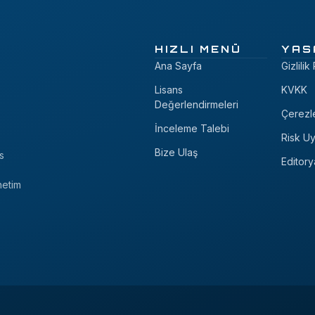
HIZLI MENÜ
YAS
Ana Sayfa
Gizlilik
Lisans
KVKK
Değerlendirmeleri
Çerezl
İnceleme Talebi
Risk Uy
Bize Ulaş
s
Editory
netim