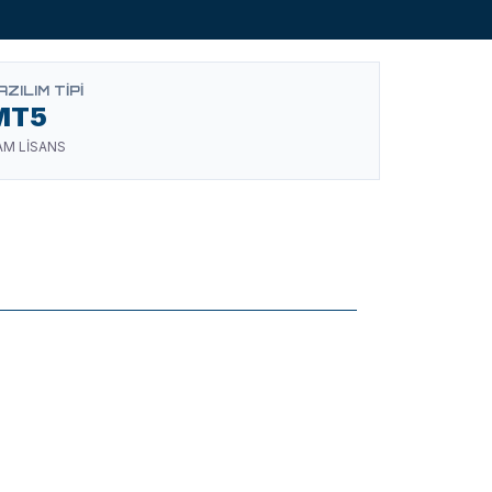
AZILIM TIPI
MT5
AM LİSANS