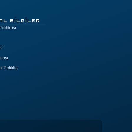
AL BILGILER
 Politikası
er
arısı
al Politika