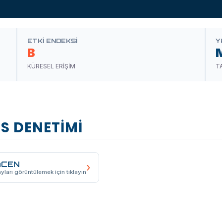
ETKI ENDEKSI
Y
B
KÜRESEL ERİŞİM
T
S DENETİMİ
nCEN
›
yları görüntülemek için tıklayın