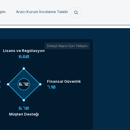
işim
Aracı Kurum İnceleme Talebi
Detaylı Rapor İçin Tıklayın
Lisans ve Regülasyon
6.60
i
Finansal Güvenlik
6.72
0
7.10
6.70
Müşteri Desteği