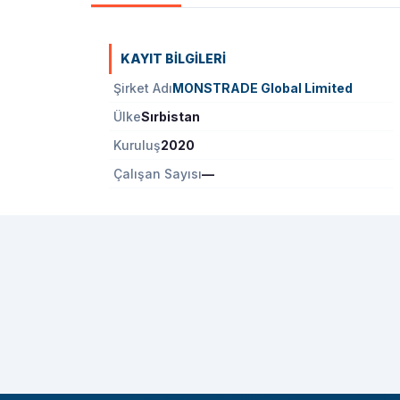
KAYIT BILGILERI
Şirket Adı
MONSTRADE Global Limited
Ülke
Sırbistan
Kuruluş
2020
Çalışan Sayısı
—