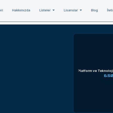
ri
Hakkımızda
Listeler
Lisanslar
Blog
İlet
Platform ve Teknoloj
6.5