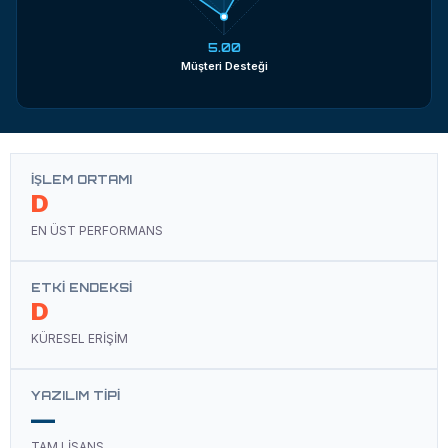
5.00
Müşteri Desteği
İŞLEM ORTAMI
D
EN ÜST PERFORMANS
ETKI ENDEKSI
D
KÜRESEL ERİŞİM
YAZILIM TIPI
—
TAM LİSANS