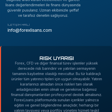
lisans değerlendirmeleri ile finans dünyasında
güvenilir pusulanız. Uzman ekibimizle şeffaf
ve tarafsız denetim sağlıyoruz.
İLETIŞIM MAILI
info@forexlisans.com
RİSK UYARISI
Forex, CFD ve diğer finansal türev işlemler yüksek
derecede risk barındırır ve yatırılan sermayenin
tamamını kaybetme olasılığı mevcuttur. Bu tür kaldıraçlı
ürünler tüm yatırımcı tipleri için uygun olmayabilir. Yatırım
kararlarınızı almadan önce riskleri tam olarak
anladığınızdan emin olmalı ve gerekirse bağımsız
finansal danışmanlardan profesyonel destek almalısınız.
ForexLisans platformunda sunulan içerikler yalnızca
eğitim ve genel bilgilendirme amaçlıdır; herhangi bir
yatırım tavsiyesi veya portföy yönetimi hizmeti teşkil