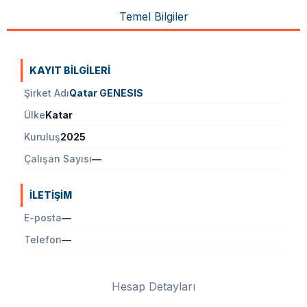
Temel Bilgiler
KAYIT BILGILERI
Şirket Adı
Qatar GENESIS
Ülke
Katar
Kuruluş
2025
Çalışan Sayısı
—
İLETIŞIM
E-posta
—
Telefon
—
Hesap Detayları