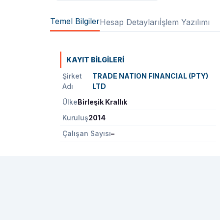
Temel Bilgiler
Hesap Detayları
İşlem Yazılımı
KAYIT BILGILERI
Şirket
TRADE NATION FINANCIAL (PTY)
Adı
LTD
Ülke
Birleşik Krallık
Kuruluş
2014
Çalışan Sayısı
–