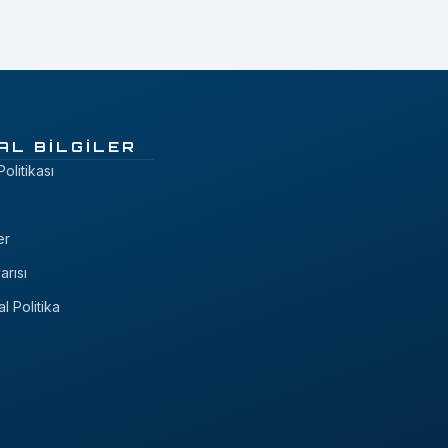
AL BILGILER
 Politikası
er
arısı
al Politika