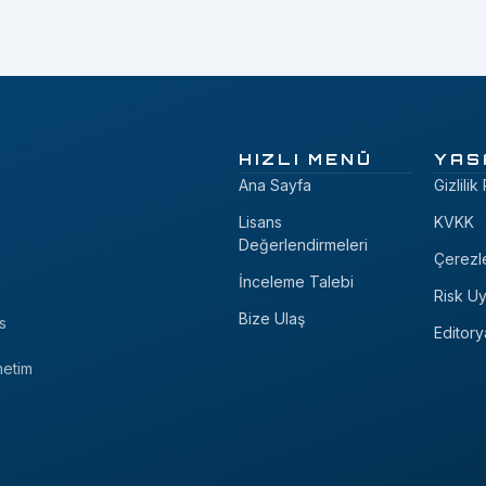
HIZLI MENÜ
YAS
Ana Sayfa
Gizlilik
Lisans
KVKK
Değerlendirmeleri
Çerezl
İnceleme Talebi
Risk Uy
Bize Ulaş
s
Editory
netim