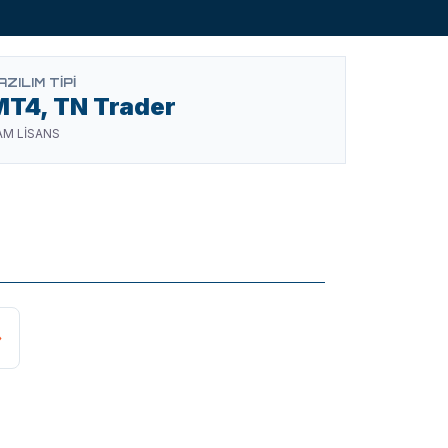
AZILIM TIPI
MT4, TN Trader
AM LİSANS
›