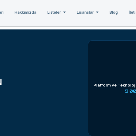
ri
Hakkımızda
Listeler
Lisanslar
Blog
İlet
N
Platform ve Teknoloj
9.0