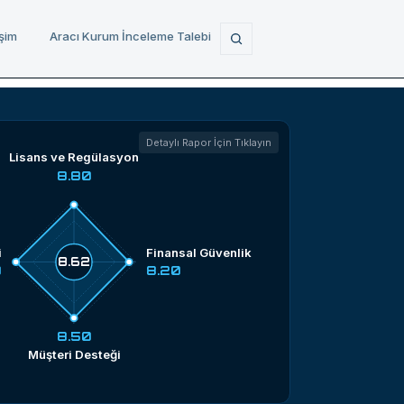
işim
Aracı Kurum İnceleme Talebi
Detaylı Rapor İçin Tıklayın
Lisans ve Regülasyon
8.80
i
Finansal Güvenlik
8.62
0
8.20
8.50
Müşteri Desteği