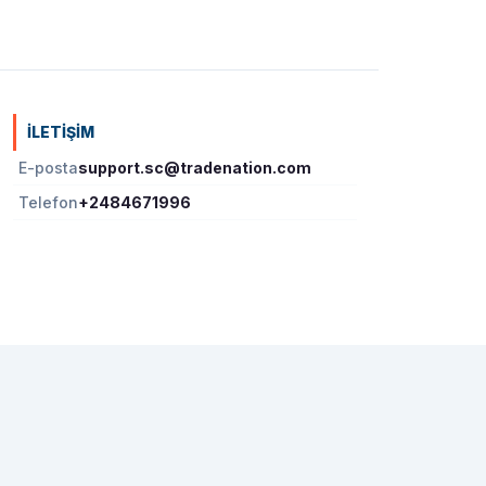
İLETIŞIM
E-posta
support.sc@tradenation.com
Telefon
+2484671996