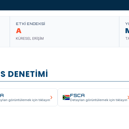
ETKI ENDEKSI
Y
A
KÜRESEL ERİŞİM
T
S DENETİMİ
CA
FSCA
›
yları görüntülemek için tıklayın
Detayları görüntülemek için tıklayın