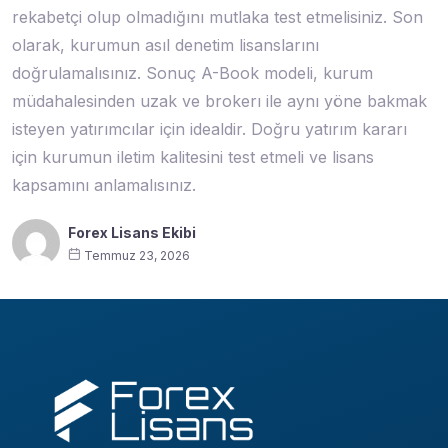
rekabetçi olup olmadığını mutlaka test etmelisiniz. Son
olarak, kurumun asıl denetim lisanslarını
doğrulamalısınız. Sonuç A-Book modeli, kurum
müdahalesinden uzak ve brokerı ile aynı yöne bakmak
isteyen yatırımcılar için idealdir. Doğru yatırım kararı
için kurumun iletim kalitesini test etmeli ve lisans
kapsamını anlamalısınız.
Forex Lisans Ekibi
Temmuz 23, 2026