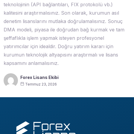
teknolojinin (API bağlantıları, FIX protokolü vb.)
kalitesini araştırmalısınız. Son olarak, kurumun asıl
denetim lisanslarını mutlaka doğrulamalısınız. Sonuç
DMA modeli, piyasa ile doğrudan bağ kurmak ve tam
şeffaflıkla işlem yapmak isteyen profesyonel
yatırımcılar için idealdir. Doğru yatırım kararı için
kurumun teknolojik altyapısını araştırmalı ve lisans
kapsamını anlamalısınız.
Forex Lisans Ekibi
Temmuz 23, 2026