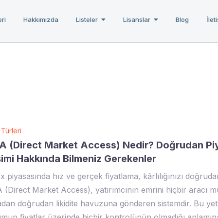
ri
Hakkımızda
Listeler
Lisanslar
Blog
İlet
 Türleri
 (Direct Market Access) Nedir? Doğrudan Pi
şimi Hakkında Bilmeniz Gerekenler
x piyasasında hız ve gerçek fiyatlama, kârlılığınızı doğrudan
(Direct Market Access), yatırımcının emrini hiçbir aracı m
dan doğrudan likidite havuzuna gönderen sistemdir. Bu yetk
mun fiyatlar üzerinde hiçbir kontrolünün olmadığı anlamına 