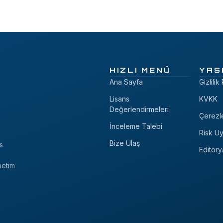
HIZLI MENÜ
YAS
Ana Sayfa
Gizlilik
Lisans
KVKK
Değerlendirmeleri
Çerezl
İnceleme Talebi
Risk Uy
Bize Ulaş
s
Editory
netim