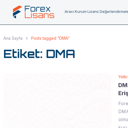
Aracı Kurum Lisans Değerlendirmele
Ana Sayfa
Posts tagged “DMA”
Etiket:
DMA
Yetki
DMA
Eri
Fore
DMA 
olma
kuru