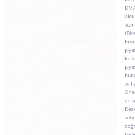
DMA 
oldu
sizi
(Dir
Eriş
piya
kuru
piya
bura
iyi 
Önem
en ü
Desk
sebe
doğr
piya