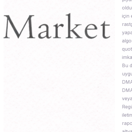
oldu
için
rast
yapa
algor
quot
imka
Bu d
uygu
DMA”
DMA 
veya
Regü
ileti
rapo
alty