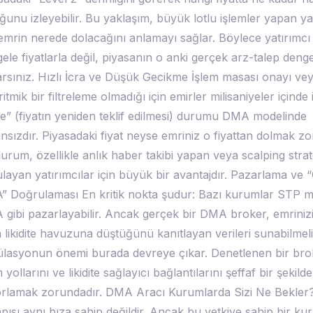
ğunu izleyebilir. Bu yaklaşım, büyük lotlu işlemler yapan yat
 emrin nerede dolacağını anlamayı sağlar. Böylece yatırımcı
gele fiyatlarla değil, piyasanın o anki gerçek arz-talep denge
rsınız. Hızlı İcra ve Düşük Gecikme İşlem masası onayı ve
itmik bir filtreleme olmadığı için emirler milisaniyeler içinde il
e” (fiyatın yeniden teklif edilmesi) durumu DMA modelinde
nsızdır. Piyasadaki fiyat neyse emriniz o fiyattan dolmak zo
urum, özellikle anlık haber takibi yapan veya scalping strate
layan yatırımcılar için büyük bir avantajdır. Pazarlama ve 
 Doğrulaması En kritik nokta şudur: Bazı kurumlar STP m
gibi pazarlayabilir. Ancak gerçek bir DMA broker, emriniz
 likidite havuzuna düştüğünü kanıtlayan verileri sunabilmelid
lasyonun önemi burada devreye çıkar. Denetlenen bir bro
m yollarını ve likidite sağlayıcı bağlantılarını şeffaf bir şekilde
rlamak zorundadır. DMA Aracı Kurumlarda Sizi Ne Bekle
apısı aynı hıza sahip değildir. Ancak bu yetkiye sahip bir k