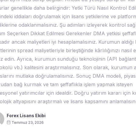
rlar genellikle daha belirgindir: Yetki Türü Nasıl Kontrol Ed
sindeki iddiaları doğrulamak için lisans yetkilerine ve platfor
liklerine odaklanmalısınız. Şu adımları izleyerek kontrol sağ
m Seçerken Dikkat Edilmesi Gerekenler DMA yetkisi şeffaflı
kadır ancak maliyetleri iyi hesaplamalısınız. Kurumun aldığ
lerinin spread maliyetleriyle birleştiğinde kârlılığınızı nasıl et
iz edin. Ayrıca, kurumun sunduğu teknolojinin (API bağlantı
okolü vb.) kalitesini araştırmalısınız. Son olarak, kurumun a
nslarını mutlaka doğrulamalısınız. Sonuç DMA modeli, piyasa
udan bağ kurmak ve tam şeffaflıkla işlem yapmak isteyen
esyonel yatırımcılar için idealdir. Doğru yatırım kararı için
olojik altyapısını araştırmalı ve lisans kapsamını anlamalısın
Forex Lisans Ekibi
Temmuz 23, 2026