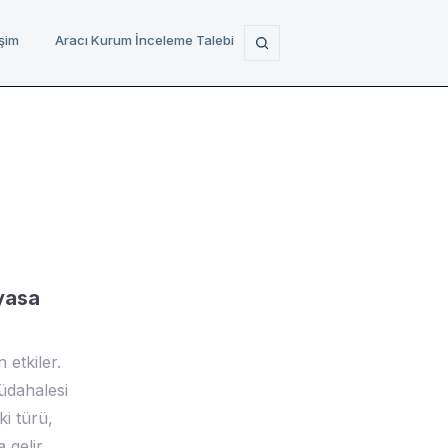
işim
Aracı Kurum İnceleme Talebi
yasa
 etkiler.
üdahalesi
i türü,
gelir.