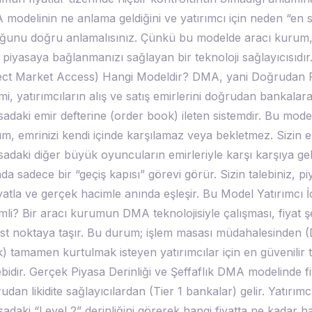
modelinin ne anlama geldiğini ve yatırımcı için neden “en sa
ğunu doğru anlamalısınız. Çünkü bu modelde aracı kurum
n piyasaya bağlanmanızı sağlayan bir teknoloji sağlayıcısıdı
ect Market Access) Hangi Modeldir? DMA, yani Doğrudan 
imi, yatırımcıların alış ve satış emirlerini doğrudan bankalara
sadaki emir defterine (order book) ileten sistemdir. Bu mode
m, emrinizi kendi içinde karşılamaz veya bekletmez. Sizin e
sadaki diğer büyük oyuncuların emirleriyle karşı karşıya ge
da sadece bir “geçiş kapısı” görevi görür. Sizin talebiniz, p
fiyatla ve gerçek hacimle anında eşleşir. Bu Model Yatırımcı 
li? Bir aracı kurumun DMA teknolojisiyle çalışması, fiyat şe
st noktaya taşır. Bu durum; işlem masası müdahalesinden (
) tamamen kurtulmak isteyen yatırımcılar için en güvenilir t
bidir. Gerçek Piyasa Derinliği ve Şeffaflık DMA modelinde fi
udan likidite sağlayıcılardan (Tier 1 bankalar) gelir. Yatırımc
sadaki “Level 2” derinliğini görerek hangi fiyatta ne kadar h