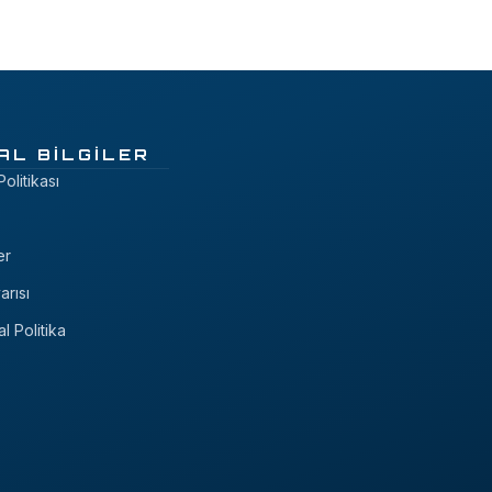
AL BILGILER
 Politikası
er
arısı
al Politika