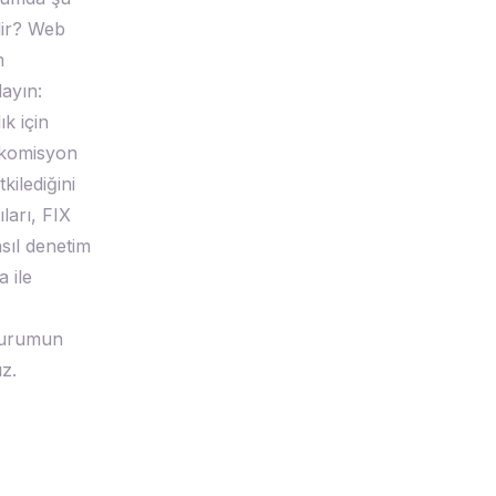
ilir? Web
m
layın:
k için
ı komisyon
kilediğini
ları, FIX
sıl denetim
 ile
 kurumun
ız.