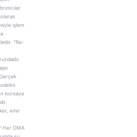
ırımcılar
 olarak
siyle işlem
ya
etilir. “Re-
rundadır.
jisi
“Gerçek
odelini
in borsaya
ir.
ker, emir
r? Her DMA
urumda şu