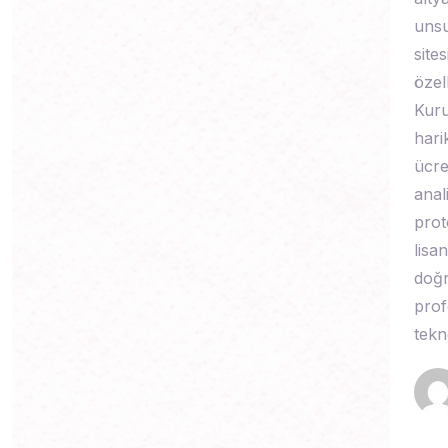
unsu
site
özel
Kuru
hari
ücret
anal
prot
lisa
doğr
prof
tekn