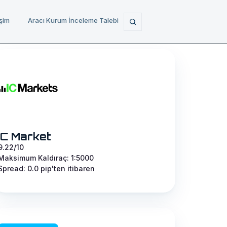
işim
Aracı Kurum İnceleme Talebi
IC Market
9.22/10
Maksimum Kaldıraç: 1:5000
Spread: 0.0 pip'ten itibaren