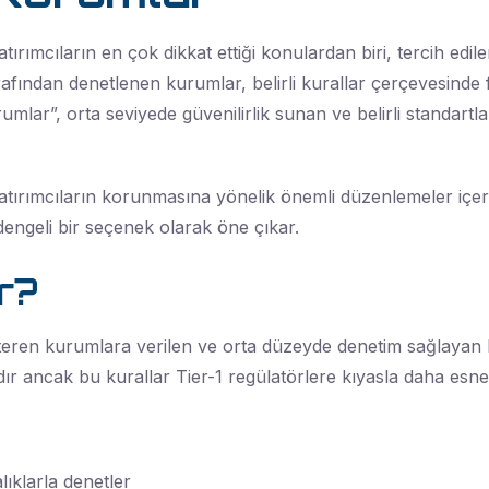
ırımcıların en çok dikkat ettiği konulardan biri, tercih edi
fından denetlenen kurumlar, belirli kurallar çerçevesinde fa
mlar”, orta seviyede güvenilirlik sunan ve belirli standartla
, yatırımcıların korunmasına yönelik önemli düzenlemeler iç
 dengeli bir seçenek olarak öne çıkar.
r?
österen kurumlara verilen ve orta düzeyde denetim sağlayan b
r ancak bu kurallar Tier-1 regülatörlere kıyasla daha esnek 
lıklarla denetler