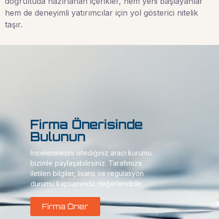
doğrultuda hazırlanan içerikler, hem yeni başlayanlar
hem de deneyimli yatırımcılar için yol gösterici nitelik
taşır.
Firma Önerisinde
Bulunun
İncelenmesini istediğiniz aracı kurumu
bizimle paylaşabilirsiniz. Tarafımıza
iletilen bilgiler, lisans ve regülasyon
durumu kapsamında değerlendirilir.
Firma Öner