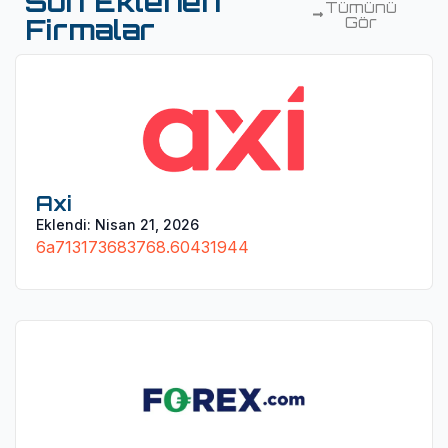
Son Eklenen
Tümünü
Firmalar
Gör
Axi
Eklendi:
Nisan 21, 2026
6a713173683768.60431944